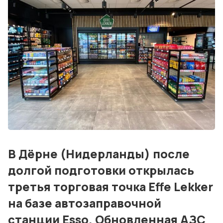
События
Контакты
Лучшие АЗС мира
Мнения
Видео
Подписка
Условия использования материалов
В Дёрне (Нидерланды) после
долгой подготовки открылась
Политика конфиденциальности и cookie
третья торговая точка Effe Lekker
на базе автозаправочной
станции Esso. Обновленная АЗС