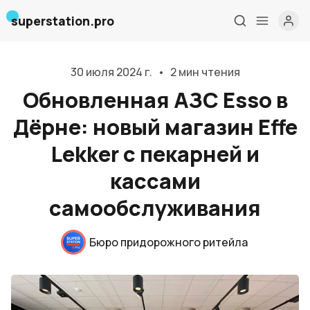
superstation.pro
30 июля 2024 г.
•
2 мин чтения
Обновленная АЗС Esso в
Дёрне: новый магазин Effe
Lekker с пекарней и
кассами
Главная
самообслуживания
О нас
Бюро придорожного ритейла
Дизайн и проектирование
Консалтинг и обучение
Блог