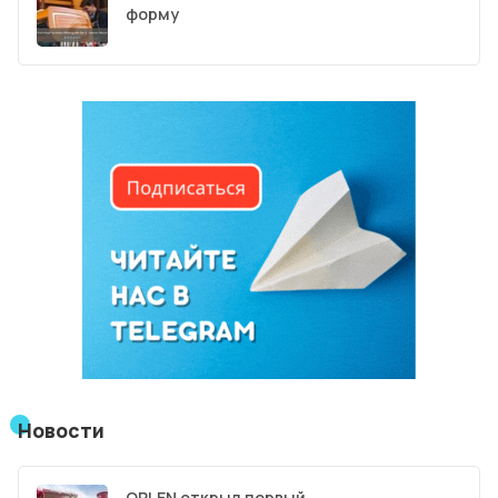
форму
Новости
ORLEN открыл первый