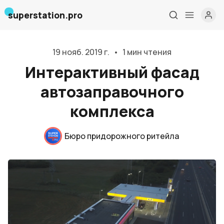
superstation.pro
19 нояб. 2019 г.
•
1 мин чтения
Интерактивный фасад
автозаправочного
комплекса
Главная
Бюро придорожного ритейла
О нас
Дизайн и проектирование
Консалтинг и обучение
Блог