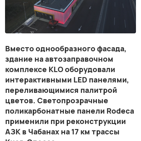
События
Контакты
Лучшие АЗС мира
Вместо однообразного фасада,
Мнения
здание на автозаправочном
Видео
комплексе KLO оборудовали
Подписка
интерактивными LED панелями,
Условия использования материалов
переливающимися палитрой
цветов. Светопрозрачные
Политика конфиденциальности и cookie
поликарбонатные панели Rodeca
применили при реконструкции
АЗК в Чабанах на 17 км трассы