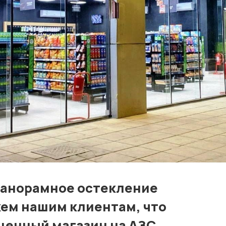
Контакты
Лучшие АЗС мира
Мнения
Видео
Подписка
Условия использования материалов
Политика конфиденциальности и cookie
панорамное остекление
жем нашим клиентам, что
ценный магазин на АЗС.