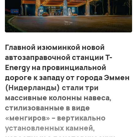
Контакты
Лучшие АЗС мира
Мнения
Главной изюминкой новой
Видео
автозаправочной станции T-
Подписка
Energy на провинциальной
дороге к западу от города Эммен
Условия использования материалов
(Нидерланды) стали три
Политика конфиденциальности и cookie
массивные колонны навеса,
стилизованные в виде
«менгиров» – вертикально
установленных камней,