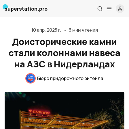
superstation.pro
10 апр. 2025 г.
•
3 мин чтения
Доисторические камни
стали колоннами навеса
на АЗС в Нидерландах
Главная
О нас
Бюро придорожного ритейла
Дизайн и проектирование
Консалтинг и обучение
Блог
События