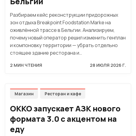
Бельгии
Разбираем кейс реконструкции придорожных
зон отдыха Breakpoint Foodstation Marke на
оживлённой трассе в Бельгии. Анализируем,
почему новый оператор решил изменить генплан
и компоновку территории — убрать отдельно
стоящее здание ресторана и…
2 МИН ЧТЕНИЯ
28 ИЮЛЯ 2026 Г.
Магазин
Ресторан и кафе
OKKO запускает АЗК нового
формата 3.0 с акцентом на
еду