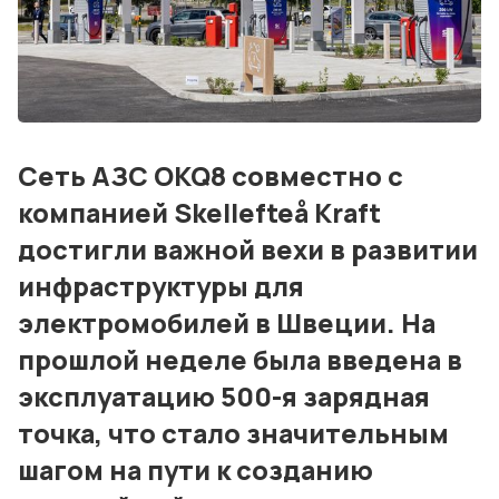
Блог
События
Контакты
Лучшие АЗС мира
Сеть АЗС OKQ8 совместно с
Мнения
компанией Skellefteå Kraft
достигли важной вехи в развитии
Видео
инфраструктуры для
Подписка
электромобилей в Швеции. На
Условия использования материалов
прошлой неделе была введена в
эксплуатацию 500-я зарядная
Политика конфиденциальности и cookie
точка, что стало значительным
шагом на пути к созданию