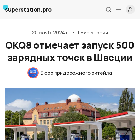
superstation.pro
20 нояб. 2024 г.
•
1 мин чтения
OKQ8 отмечает запуск 500
зарядных точек в Швеции
Бюро придорожного ритейла
Главная
О нас
Дизайн и проектирование
Консалтинг и обучение