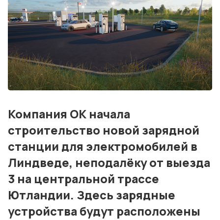
События
Контакты
Лучшие АЗС мира
Мнения
Видео
Компания OK начала
Подписка
строительство новой зарядной
станции для электромобилей в
Условия использования материалов
Линдведе, неподалёку от выезда
Политика конфиденциальности и cookie
3 на центральной трассе
Ютландии. Здесь зарядные
устройства будут расположены