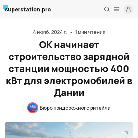
superstation.pro
4 нояб. 2024 г.
•
1 мин чтения
OK начинает
строительство зарядной
станции мощностью 400
кВт для электромобилей в
Главная
Дании
О нас
Бюро придорожного ритейла
Дизайн и проектирование
Консалтинг и обучение
Блог