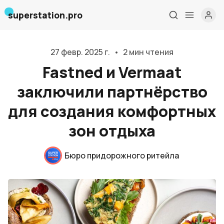
superstation.pro
27 февр. 2025 г.
•
2 мин чтения
Fastned и Vermaat
заключили партнёрство
для создания комфортных
зон отдыха
Главная
Бюро придорожного ритейла
О нас
Дизайн и проектирование
Консалтинг и обучение