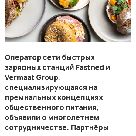
Блог
События
Контакты
Лучшие АЗС мира
Оператор сети быстрых
Мнения
зарядных станций Fastned и
Видео
Vermaat Group,
Подписка
специализирующаяся на
премиальных концепциях
Условия использования материалов
общественного питания,
Политика конфиденциальности и cookie
объявили о многолетнем
сотрудничестве. Партнёры