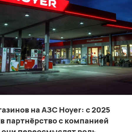
Контакты
Лучшие АЗС мира
Мнения
Видео
Подписка
Условия использования материалов
Политика конфиденциальности и cookie
азинов на АЗС Hoyer: с 2025
 в партнёрство с компанией
е они переосмыслят роль