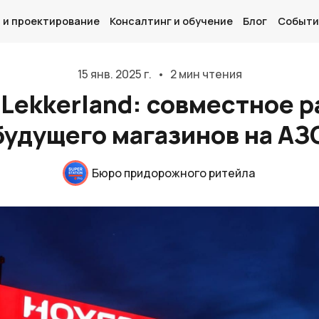
 и проектирование
Консалтинг и обучение
Блог
Событи
15 янв. 2025 г.
•
2 мин чтения
 Lekkerland: совместное 
будущего магазинов на АЗ
Главная
О нас
Бюро придорожного ритейла
Дизайн и проектирование
Консалтинг и обучение
Блог
События