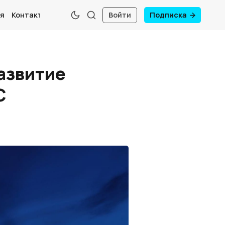
я
Контакты
Войти
Подписка
развитие
С