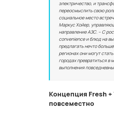
электричество, и транс
переосмыслить свою роль
социальное место встреч
Маркус Хойер, управляющ
направление АЗС. – С ро
convenience и блюд на в
предлагать нечто большее
регионах они могут стат
городах превратиться в 
выполнения повседневных
Концепция Fresh + 
повсеместно