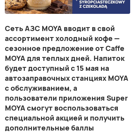
Блог
События
Сеть АЗС MOYA вводит в свой
Контакты
ассортимент холодный кофе —
сезонное предложение от Caffe
Лучшие АЗС мира
MOYA для теплых дней. Напиток
Мнения
будет доступный с 15 мая на
Видео
автозаправочных станциях MOYA
с обслуживанием, а
Подписка
пользователи приложения Super
Условия использования материалов
MOYA смогут воспользоваться
Политика конфиденциальности и cookie
специальной акцией и получить
дополнительные баллы