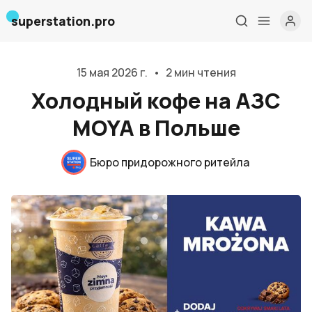
superstation.pro
15 мая 2026 г.
•
2 мин чтения
Холодный кофе на АЗС
MOYA в Польше
Бюро придорожного ритейла
Главная
О нас
Дизайн и проектирование
Консалтинг и обучение