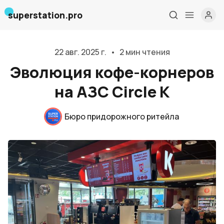
superstation.pro
22 авг. 2025 г.
•
2 мин чтения
Эволюция кофе-корнеров
на АЗС Circle K
Бюро придорожного ритейла
Главная
О нас
Дизайн и проектирование
Консалтинг и обучение
Блог