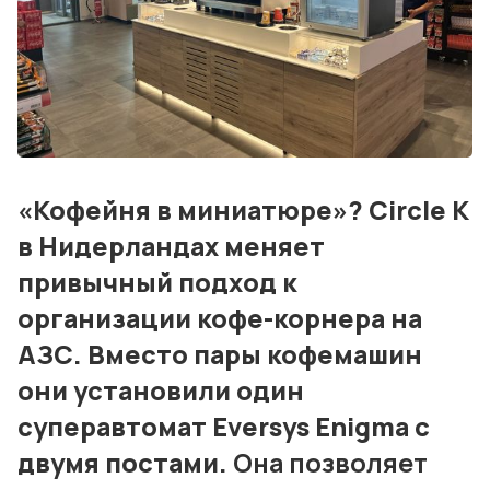
События
Контакты
Лучшие АЗС мира
Мнения
«Кофейня в миниатюре»? Circle K
Видео
в Нидерландах меняет
Подписка
привычный подход к
организации кофе-корнера на
Условия использования материалов
АЗС. Вместо пары кофемашин
Политика конфиденциальности и cookie
они установили один
суперавтомат Eversys Enigma с
двумя постами.
Она позволяет