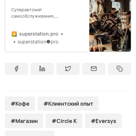
Суперавтомат
самообслуживания,
традиционная кофемашина с
бариста или вендинговое
superstation.pro
решение? Сегодня на
superstation●pro
автозаправочных станциях
можно встретить все эти три
подхода, даже одновременно.
Формально — выбор уже почти
стандартный. Но всё чаще сети
АЗС присматриваются к другим
для себя форматам, пробуют,
тестируют, далеко не всегда
осознанно. Вот тут и начинается
самое интересное. Легко
#Кофе
#Клиентский опыт
#Магазин
#Circle K
#Eversys