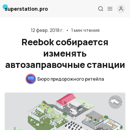
superstation.pro
12 февр. 2018 г.
•
1 мин чтения
Reebok собирается
изменять
автозаправочные станции
Главная
Бюро придорожного ритейла
О нас
Дизайн и проектирование
Консалтинг и обучение
Блог