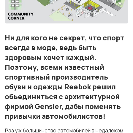
События
Контакты
Лучшие АЗС мира
Ни для кого не секрет, что спорт
Мнения
всегда в моде, ведь быть
здоровым хочет каждый.
Видео
Поэтому, всеми известный
Подписка
спортивный производитель
Условия использования материалов
обуви и одежды Reebok решил
Политика конфиденциальности и cookie
объединиться с архитектурной
фирмой Gensler, дабы поменять
привычки автомобилистов!
Раз уж большинство автомобилей в недалеком