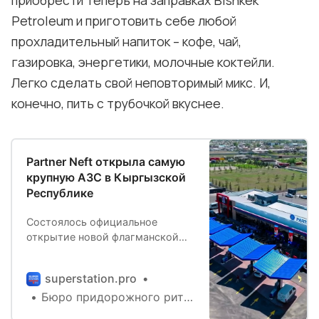
Petroleum и приготовить себе любой
прохладительный напиток – кофе, чай,
газировка, энергетики, молочные коктейли.
Легко сделать свой неповторимый микс. И,
конечно, пить с трубочкой вкуснее.
Partner Neft открыла самую
крупную АЗС в Кыргызской
Республике
Состоялось официальное
открытие новой флагманской
АЗС Partner Neft в городе
Токмок, по пути из Бишкека на
superstation.pro
Иссык-Куль. Это масштабный
Бюро придорожного ритейла
проект, который стал самым
крупным в Кыргызстане.