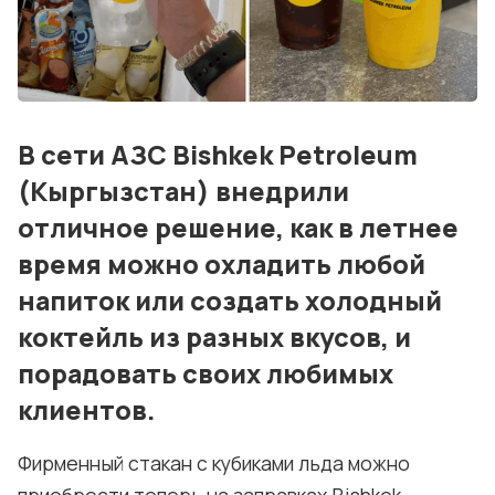
События
Контакты
Лучшие АЗС мира
В сети АЗС Bishkek Petroleum
Мнения
(Кыргызстан) внедрили
Видео
отличное решение, как в летнее
Подписка
время можно охладить любой
Условия использования материалов
напиток или создать холодный
коктейль из разных вкусов, и
Политика конфиденциальности и cookie
порадовать своих любимых
клиентов.
Фирменный стакан с кубиками льда можно
приобрести теперь на заправках Bishkek