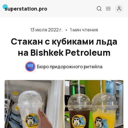
superstation.pro
13 июля 2022 г.
•
1 мин чтения
Стакан с кубиками льда
на Bishkek Petroleum
Бюро придорожного ритейла
Главная
О нас
Дизайн и проектирование
Консалтинг и обучение
Блог