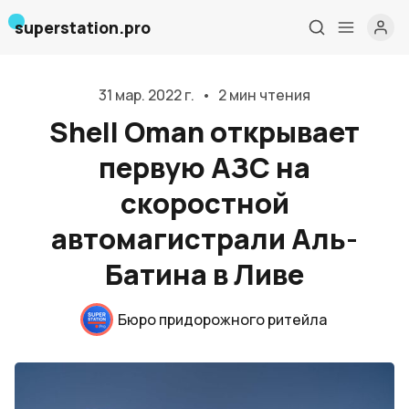
superstation.pro
31 мар. 2022 г.
•
2 мин чтения
Shell Oman открывает
первую АЗС ​​на
скоростной
автомагистрали Аль-
Батина в Ливе
Главная
Бюро придорожного ритейла
О нас
Дизайн и проектирование