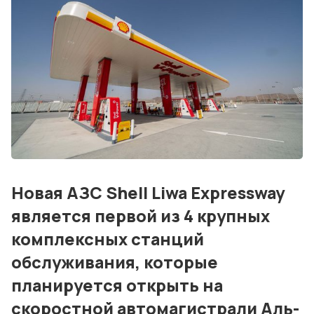
Консалтинг и обучение
Блог
События
Контакты
Лучшие АЗС мира
Мнения
Видео
Новая АЗС Shell Liwa Expressway
является первой из 4 крупных
Подписка
комплексных станций
Условия использования материалов
обслуживания, которые
Политика конфиденциальности и cookie
планируется открыть на
скоростной автомагистрали Аль-