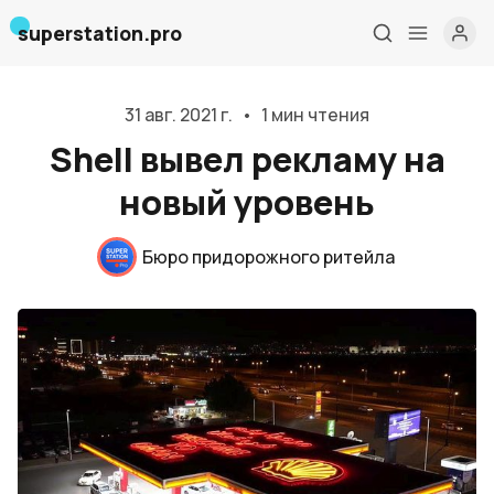
superstation.pro
31 авг. 2021 г.
•
1 мин чтения
Shell вывел рекламу на
новый уровень
Бюро придорожного ритейла
Главная
О нас
Дизайн и проектирование
Консалтинг и обучение
Блог