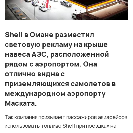
События
Контакты
Лучшие АЗС мира
Shell в Омане разместил
световую рекламу на крыше
Мнения
навеса АЗС, расположенной
Видео
рядом с аэропортом. Она
Подписка
отлично видна с
приземляющихся самолетов в
Условия использования материалов
международном аэропорту
Политика конфиденциальности и cookie
Маската.
Так компания призывает пассажиров авиарейсов
использовать топливо Shell при поездках на