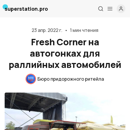
superstation.pro
23 апр. 2022 г.
•
1 мин чтения
Fresh Corner на
автогонках для
раллийных автомобилей
Главная
Бюро придорожного ритейла
О нас
Дизайн и проектирование
Консалтинг и обучение
Блог