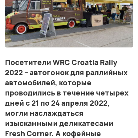
События
Контакты
Лучшие АЗС мира
Мнения
Посетители WRC Croatia Rally
Видео
2022 – автогонок для раллийных
Подписка
автомобилей, которые
Условия использования материалов
проводились в течение четырех
дней с 21 по 24 апреля 2022,
Политика конфиденциальности и cookie
могли наслаждаться
изысканными деликатесами
Fresh Corner. А кофейные