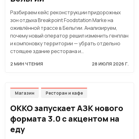
Разбираем кейс реконструкции придорожных
зон отдыха Breakpoint Foodstation Marke на
оживлённой трассе в Бельгии. Анализируем,
почему новый оператор решил изменить генплан
и компоновку территории — убрать отдельно
стоящее здание ресторана и…
2 МИН ЧТЕНИЯ
28 ИЮЛЯ 2026 Г.
Магазин
Ресторан и кафе
OKKO запускает АЗК нового
формата 3.0 с акцентом на
еду