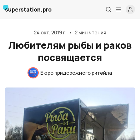
superstation.pro
24 окт. 2019 г.
•
2 мин чтения
Любителям рыбы и раков
посвящается
Бюро придорожного ритейла
Главная
О нас
Дизайн и проектирование
Консалтинг и обучение
Блог