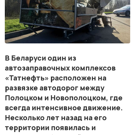
События
Контакты
Лучшие АЗС мира
Мнения
В Беларуси один из
Видео
автозаправочных комплексов
Подписка
«Татнефть» расположен на
развязке автодорог между
Условия использования материалов
Полоцком и Новополоцком, где
Политика конфиденциальности и cookie
всегда интенсивное движение.
Несколько лет назад на его
территории появилась и