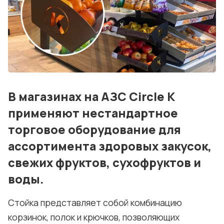
События
Контакты
Лучшие АЗС мира
Мнения
В магазинах на АЗС Circle K
Видео
применяют нестандартное
Подписка
торговое оборудование для
Условия использования материалов
ассортимента здоровых закусок,
свежих фруктов, сухофруктов и
Политика конфиденциальности и cookie
воды.
Стойка представляет собой комбинацию
корзинок, полок и крючков, позволяющих