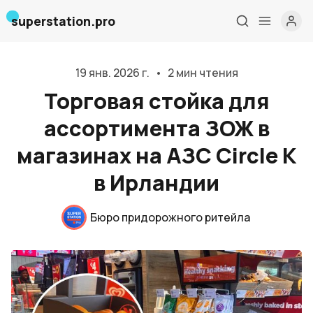
superstation.pro
19 янв. 2026 г.
•
2 мин чтения
Торговая стойка для
ассортимента ЗОЖ в
магазинах на АЗС Circle K
в Ирландии
Главная
О нас
Бюро придорожного ритейла
Дизайн и проектирование
Консалтинг и обучение
Блог