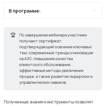
В программе:
Тенденции и инновации
Обзор современных мировых 
🏆
тенденций и направлений развития 
По завершении вебинара участники
получают сертификат,
сетей АЗС и придорожного сервиса.
подтверждающий освоение ключевых
Глобальные изменения на рынке и их 
тем: современные тренды и инновации
влияние на работу АЗС: предпочтения 
на АЗС, повышение качества
клиентов, рост конкуренции и новые 
клиентского обслуживания,
возможности.
эффективные методы увеличения
продаж, а также развитие лидерских и
Внедрение инновационных сервисов и 
управленческих навыков.
технологий для оптимизации работы и 
создания дополнительных источников 
дохода.
Полученные знания и инструменты позволят