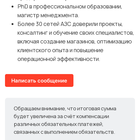
PhD в профессиональном образовании,
АЗС.
магистр менеджмента.
Примеры успешного повышения 
Более 30 сетей АЗС доверили проекты,
качества обслуживания клиентов и 
консалтинг и обучение своих специалистов,
внедрения дополнительных сервисов.
включая создание магазинов, оптимизацию
Анализ типичных ошибок: как их 
клиентского опыта и повышение
избежать и улучшить ключевые 
операционной эффективности.
показатели работы АЗС.
Реальные кейсы роста продаж и 
Написать сообщение
развития управленческих навыков для 
сотрудников АЗС.
Вдохновение и практические 
Обращаем внимание, что итоговая сумма
рекомендации для немедленного 
будет увеличена за счёт компенсации
применения на практике.
различных обязательных платежей,
связанных с выполнением обязательств.