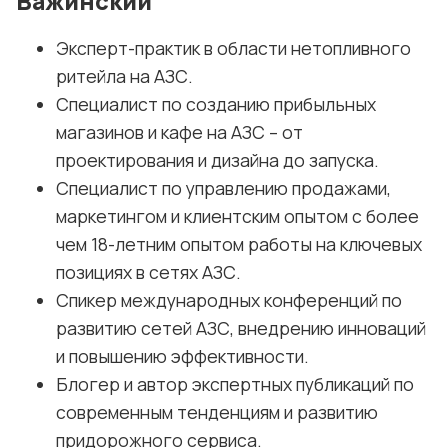
Важинский
бизнес-целей.
Эксперт-практик в области нетопливного
Мотивация сотрудников: как создать 
ритейла на АЗС.
вовлечённую и продуктивную команду.
Специалист по созданию прибыльных
Коммерческое мышление: рост 
магазинов и кафе на АЗС – от
продаж, развитие магазинов и кафе на 
проектирования и дизайна до запуска.
АЗС как точек дополнительного 
Специалист по управлению продажами,
дохода.
маркетингом и клиентским опытом с более
чем 18-летним опытом работы на ключевых
Современные инструменты 
позициях в сетях АЗС.
управления и контроля для повышения 
Спикер международных конференций по
операционной эффективности.
развитию сетей АЗС, внедрению инноваций
Разборы кейсов
и повышению эффективности.
Блогер и автор экспертных публикаций по
Лучшие практики из мировой и 
современным тенденциям и развитию
локальной отраслевой практики: что 
придорожного сервиса.
сработало и как внедрить на своём 