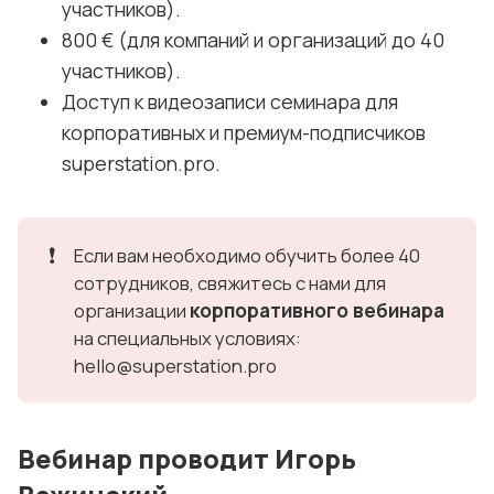
участников).
Методы создания «вау»-эффекта и 
800 € (для компаний и организаций до 40
укрепления лояльности клиентов на 
участников).
АЗС.
Доступ к видеозаписи семинара для
корпоративных и премиум-подписчиков
Внедрение дополнительных сервисов 
superstation.pro.
и продуктов для улучшения 
клиентского восприятия и роста 
среднего чека.
❗
Если вам необходимо обучить более 40
Продвижение фаст-фуда и ритейл-
сотрудников, свяжитесь с нами для
продуктов: как увеличить продажи и 
корпоративного вебинара
организации
повысить удовлетворённость 
на специальных условиях:
клиентов.
hello@superstation.pro
Управленческие навыки
Вебинар проводит Игорь
Развитие лидерских качеств и навыков 
управления командами для достижения 