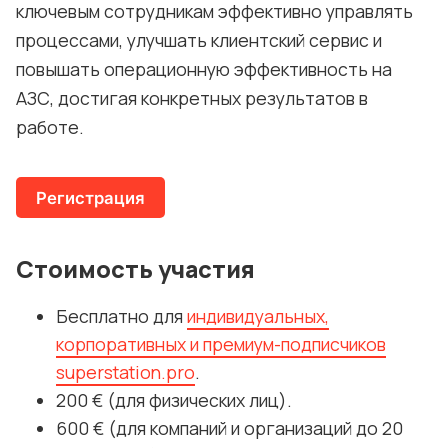
Многофункциональные комплексы: как 
ключевым сотрудникам эффективно управлять
объединить топливный ритейл, 
процессами, улучшать клиентский сервис и
магазины и дополнительные услуги 
повышать операционную эффективность на
для роста прибыли.
АЗС, достигая конкретных результатов в
Онлайн-экскурсия по мировым АЗС: 
работе.
лучшие практики, инновационные 
решения и вдохновение для внедрения 
Регистрация
на своих объектах.
Клиентский опыт
Стоимость участия
Создание уникального клиентского 
Бесплатно для
индивидуальных,
опыта для привлечения и удержания 
корпоративных и премиум-подписчиков
потребителей.
superstation.pro
.
Стратегии повышения качества 
200 € (для физических лиц).
обслуживания и проактивного 
600 € (для компаний и организаций до 20
взаимодействия с клиентами.