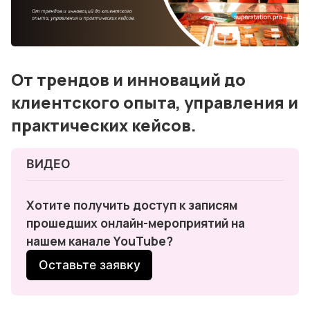
Консалтинг и обучение
Блог
События
От трендов и инноваций до
Контакты
клиентского опыта, управления и
практических кейсов.
Лучшие АЗС мира
Мнения
ВИДЕО 
Видео
Хотите получить доступ к записям 
Подписка
прошедших онлайн-мероприятий на 
нашем канале YouTube?
Условия использования материалов
Оставьте заявку
Политика конфиденциальности и cookie