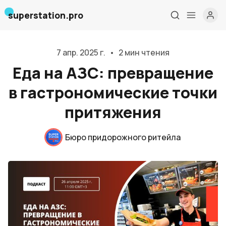
superstation.pro
7 апр. 2025 г.
•
2 мин чтения
Еда на АЗС: превращение
в гастрономические точки
притяжения
Бюро придорожного ритейла
Главная
О нас
Дизайн и проектирование
Консалтинг и обучение