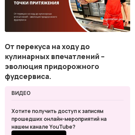
Блог
События
Контакты
От перекуса на ходу до
Лучшие АЗС мира
кулинарных впечатлений –
Мнения
эволюция придорожного
Видео
фудсервиса.
Подписка
ВИДЕО 
Условия использования материалов
Хотите получить доступ к записям 
Политика конфиденциальности и cookie
прошедших онлайн-мероприятий на 
нашем канале YouTube?