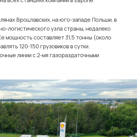
а всех станциях компании в Европе.
лянах Вроцлавских, на юго-западе Польши, в
но-логистического узла страны, недалеко
Ее мощность составляет 31,5 тонны (около
равлять 120-150 грузовиков в сутки.
очные линии с 2-мя газораздаточными