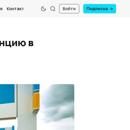
я
Контакты
Войти
Подписка
цию ​​в