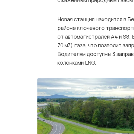
сжиженным природным газом н
Новая станция находится в Бе
районе ключевого транспорт
от автомагистралей A4 и S8. 
70 м3) газа, что позволит зап
Водителям доступны 3 заправ
колонками LNG.