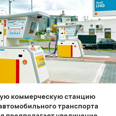
Контакты
Лучшие АЗС мира
Мнения
Видео
Подписка
Условия использования материалов
Политика конфиденциальности и cookie
вую коммерческую станцию ​​
 автомобильного транспорта
ия предполагает увеличение