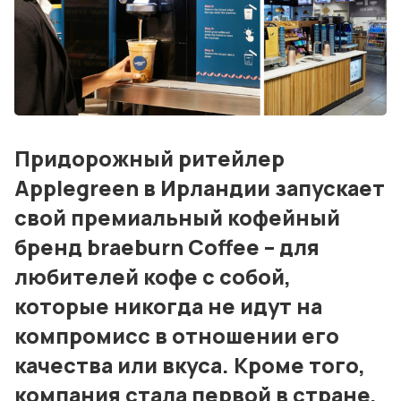
Дизайн и проектирование
Консалтинг и обучение
Блог
События
Придорожный ритейлер
Контакты
Applegreen в Ирландии запускает
Лучшие АЗС мира
свой премиальный кофейный
бренд braeburn Coffee – для
Мнения
любителей кофе с собой,
Видео
которые никогда не идут на
Подписка
компромисс в отношении его
Условия использования материалов
качества или вкуса. Кроме того,
компания стала первой в стране,
Политика конфиденциальности и cookie