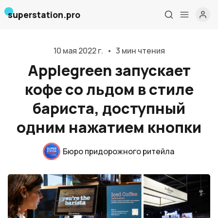
superstation.pro
10 мая 2022 г.
•
3 мин чтения
Applegreen запускает
кофе со льдом в стиле
бариста, доступный
одним нажатием кнопки
Бюро придорожного ритейла
Главная
О нас