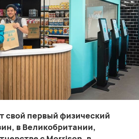
Контакты
Лучшие АЗС мира
Мнения
Видео
Подписка
Условия использования материалов
Политика конфиденциальности и cookie
ет свой первый физический
ин, в Великобритании,
нерстве с Morrison, в