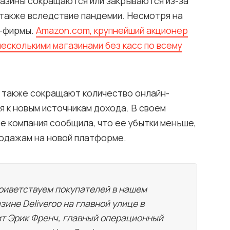
азины сокращаются или закрываются из-за
 также вследствие пандемии. Несмотря на
н-фирмы.
Amazon.com, крупнейший акционер
несколькими магазинами без касс по всему
 также сокращают количество онлайн-
я к новым источникам дохода. В своем
 компания сообщила, что ее убытки меньше,
одажам на новой платформе.
риветствуем покупателей в нашем
ине Deliveroo на главной улице в
ит Эрик Френч, главный операционный