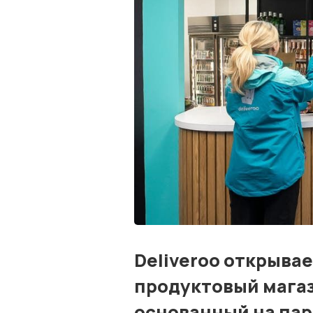
Deliveroo открыва
продуктовый магаз
основанный на парт