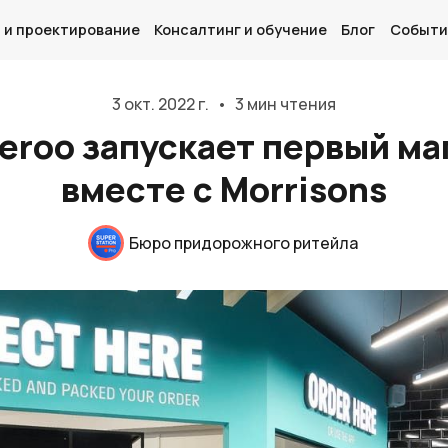
 и проектирование
Консалтинг и обучение
Блог
Событи
3 окт. 2022 г.
•
3 мин чтения
veroo запускает первый ма
вместе с Morrisons
Главная
О нас
Бюро придорожного ритейла
Дизайн и проектирование
Консалтинг и обучение
Блог
События