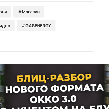
рня
#Магазин
идео
#GASENERGY