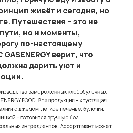
ринцип живёт и сегодня, но
те. Путешествия – это не
пути, но и моменты,
орогу по-настоящему
С GASENERGY верит, что
должна дарить уют и
оции.
роизводства замороженных хлебобулочных
ENERGY FOOD. Вся продукция – хрустящая
алики с джемом, лёгкое печенье, булочки,
чинкой – готовится вручную без
уральных ингредиентов. Ассортимент может