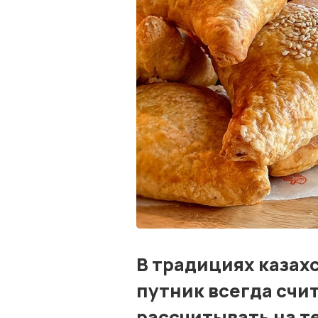
В традициях казах
путник всегда счит
рассчитывать на те