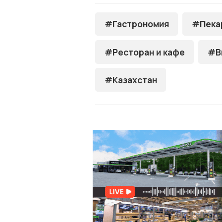
#Гастрономия
#Пека
#Ресторан и кафе
#В
#Казахстан