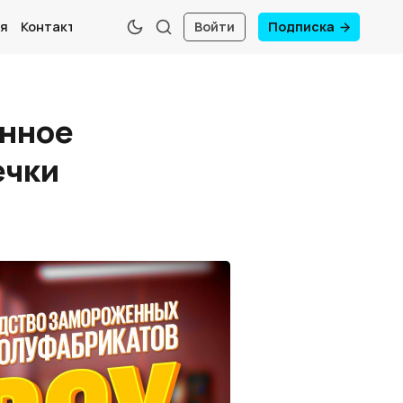
я
Контакты
Войти
Подписка
енное
ечки