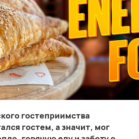
Контакты
Лучшие АЗС мира
Мнения
Видео
Подписка
Условия использования материалов
Политика конфиденциальности и cookie
ского гостеприимства
ался гостем, а значит, мог
пло, горячую еду и заботу о