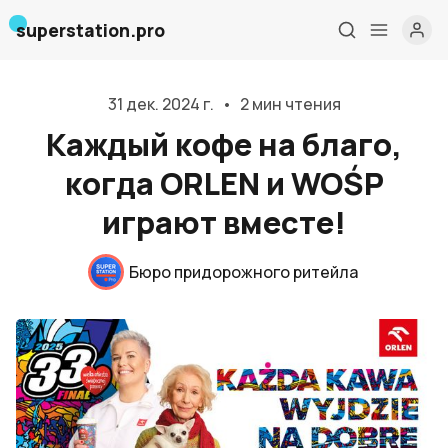
superstation.pro
31 дек. 2024 г.
•
2 мин чтения
Каждый кофе на благо,
когда ORLEN и WOŚP
играют вместе!
Бюро придорожного ритейла
Главная
О нас
Дизайн и проектирование
Консалтинг и обучение