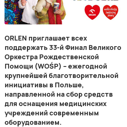
Блог
События
Контакты
ORLEN приглашает всех
поддержать 33-й Финал Великого
Лучшие АЗС мира
Оркестра Рождественской
Мнения
Помощи (WOŚP) – ежегодной
Видео
крупнейшей благотворительной
инициативы в Польше,
Подписка
направленной на сбор средств
Условия использования материалов
для оснащения медицинских
Политика конфиденциальности и cookie
учреждений современным
оборудованием.