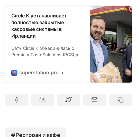
Circle K устанавливает
полностью закрытые
кассовые системы в
Ирландии
Сеть Circle K объединилась с
Premium Cash Solutions (PCS) для
установки расчетных автоматов
на 74 своих станциях в
superstation.pro
Ирландии. SafePay является
полностью закрытой кассовой
системой, предназначенной для
повышения уровня
безопасности, где персонал
исключен из операций с
наличными. Это создает более
безо…
#Ресторан и кафе