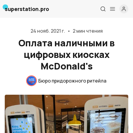
superstation.pro
24 нояб. 2021 г.
•
2 мин чтения
Оплата наличными в
цифровых киосках
McDonald's
Главная
Бюро придорожного ритейла
О нас
Дизайн и проектирование
Консалтинг и обучение
Блог