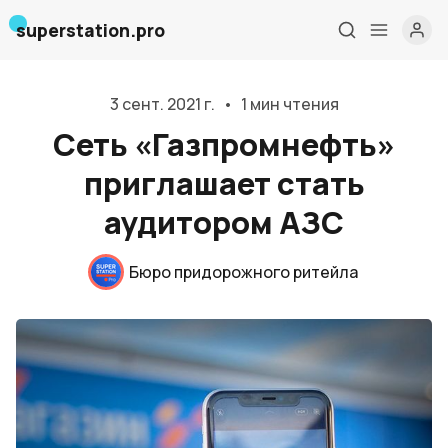
superstation.pro
3 сент. 2021 г.
•
1 мин чтения
Сеть «Газпромнефть»
приглашает стать
аудитором АЗС
Главная
Бюро придорожного ритейла
О нас
Дизайн и проектирование
Консалтинг и обучение
Блог