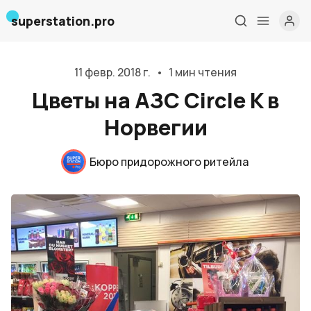
superstation.pro
11 февр. 2018 г.
•
1 мин чтения
Цветы на АЗС Circle K в
Норвегии
Бюро придорожного ритейла
Главная
О нас
Дизайн и проектирование
Консалтинг и обучение
Блог