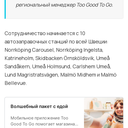
региональный менеджер Too Good To Go.
Сотрудничество начинается с 10
автозаправочных станций по всей Швеции:
Norrköping Carousel, Norrköping Ingelsta,
Katrineholm, Skidbacken Örnsköldsvik, Umeå
Sandåkern, Umeå Holmsund, Carlshem Umeå,
Lund Magristratsvägen, Malmö Midhem и Malmö
Bellevue.
Волшебный пакет с едой
Мобильное приложение Too
Good To Go помогает магазинам