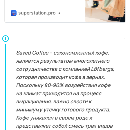
Hush, на автозаправочных
станциях AVIA в Нидерландах,
superstation.pro
продавать излишки готовой
еды, чтобы она попадала на
тарелки, а не в мусорные ведра.
Это способствует сокращению
ежедневных пищевых отходов и
влияния на окружающую среду,
а покупатели при это…
Saved Coffee – сэкономленный кофе,
является результатом многолетнего
сотрудничества с компанией Löfbergs,
которая производит кофе в зернах.
Поскольку 80-90% воздействия кофе
на климат приходится на процесс
выращивания, важно свести к
минимуму утечку готового продукта.
Кофе уникален в своем роде и
представляет собой смесь трех видов