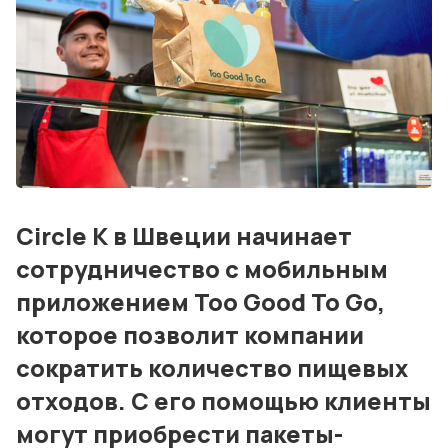
Консалтинг и обучение
Блог
События
Контакты
Лучшие АЗС мира
Circle K в Швеции начинает
Мнения
сотрудничество с мобильным
Видео
приложением Too Good To Go,
Подписка
которое позволит компании
Условия использования материалов
сократить количество пищевых
отходов. С его помощью клиенты
Политика конфиденциальности и cookie
могут приобрести пакеты-