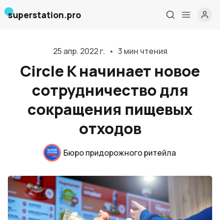
superstation.pro
25 апр. 2022 г.
•
3 мин чтения
Circle K начинает новое
сотрудничество для
сокращения пищевых
отходов
Бюро придорожного ритейла
Главная
О нас
Дизайн и проектирование