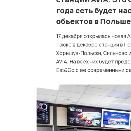
года сеть будет н
объектов в Польше
17 декабря открылась новая А
Также в декабре станции в П
Хорышув-Польски, Сильново и
AVIA. На всех них будет пред
Eat&Go с ее современными ре