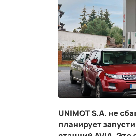
UNIMOT S.A. не сба
планирует запусти
станций AVIA. Это 