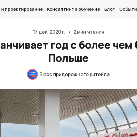
 и проектирование
Консалтинг и обучение
Блог
Событи
17 дек. 2020 г.
•
2 мин чтения
канчивает год с более чем 
Польше
Главная
О нас
Бюро придорожного ритейла
Дизайн и проектирование
Консалтинг и обучение
Блог
События