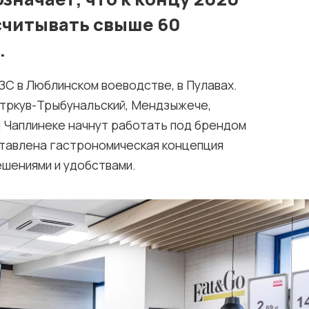
асчитывать свыше 60
.
ЗС в Люблинском воеводстве, в Пулавах.
ётркув-Трыбунальский, Мендзыжече,
 Чаплинеке начнут работать под брендом
ставлена ​​гастрономическая концепция
шениями и удобствами.