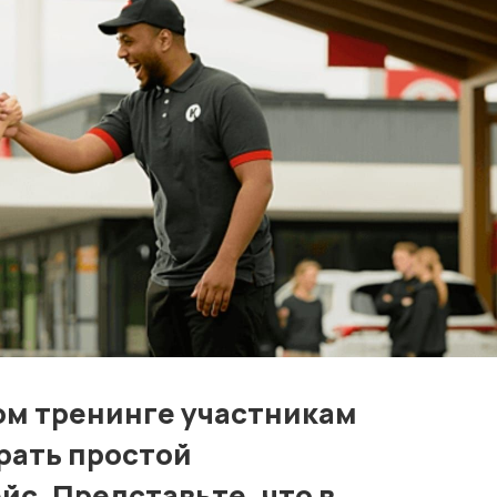
Контакты
Лучшие АЗС мира
Мнения
Видео
Подписка
Условия использования материалов
Политика конфиденциальности и cookie
ном тренинге участникам
рать простой
йс. Представьте, что в