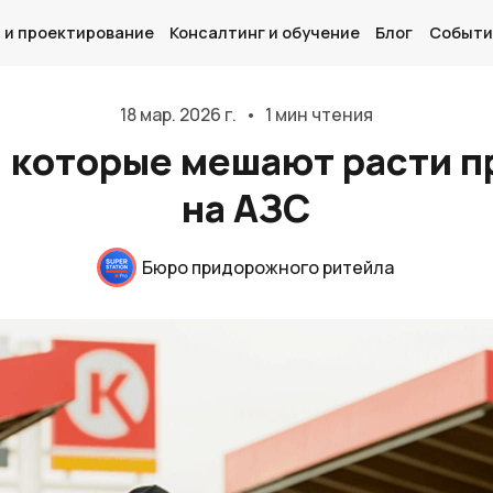
 и проектирование
Консалтинг и обучение
Блог
Событи
18 мар. 2026 г.
•
1 мин чтения
 которые мешают расти 
на АЗС
Главная
О нас
Бюро придорожного ритейла
Дизайн и проектирование
Консалтинг и обучение
Блог
События