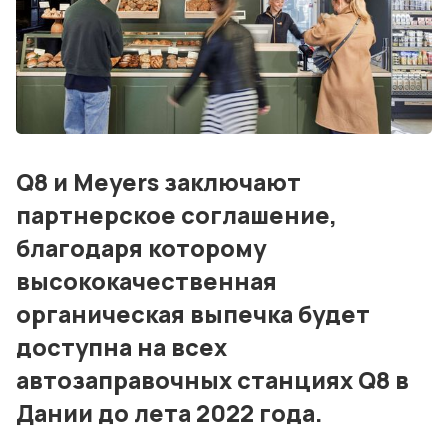
Консалтинг и обучение
Блог
События
Контакты
Q8 и Meyers заключают
Лучшие АЗС мира
партнерское соглашение,
Мнения
благодаря которому
высококачественная
Видео
органическая выпечка будет
Подписка
доступна на всех
Условия использования материалов
автозаправочных станциях Q8 в
Дании до лета 2022 года.
Политика конфиденциальности и cookie