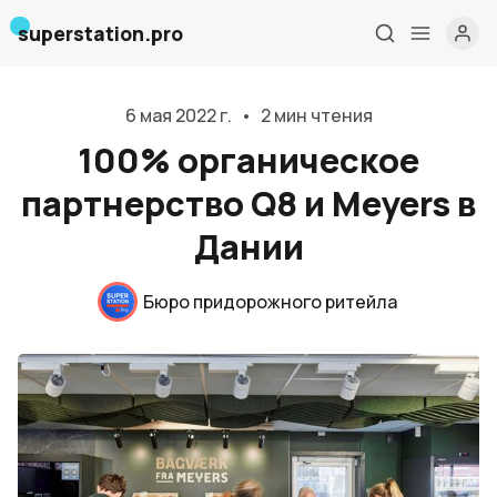
superstation.pro
6 мая 2022 г.
•
2 мин чтения
100% органическое
партнерство Q8 и Meyers в
Дании
Бюро придорожного ритейла
Главная
О нас
Дизайн и проектирование