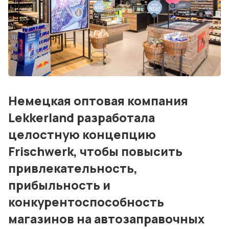
Дизайн и проектирование
Консалтинг и обучение
Блог
События
Немецкая оптовая компания
Контакты
Lekkerland разработала
Лучшие АЗС мира
целостную концепцию
Мнения
Frischwerk, чтобы повысить
привлекательность,
Видео
прибыльность и
Подписка
конкурентоспособность
Условия использования материалов
магазинов на автозаправочных