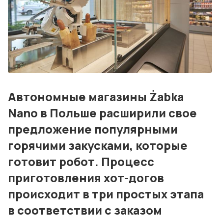
Дизайн и проектирование
Консалтинг и обучение
Блог
События
Контакты
Автономные магазины Żabka
Nano в Польше расширили свое
Лучшие АЗС мира
предложение популярными
Мнения
горячими закусками, которые
Видео
готовит робот. Процесс
приготовления хот-догов
Подписка
происходит в три простых этапа
Условия использования материалов
в соответствии с заказом
Политика конфиденциальности и cookie