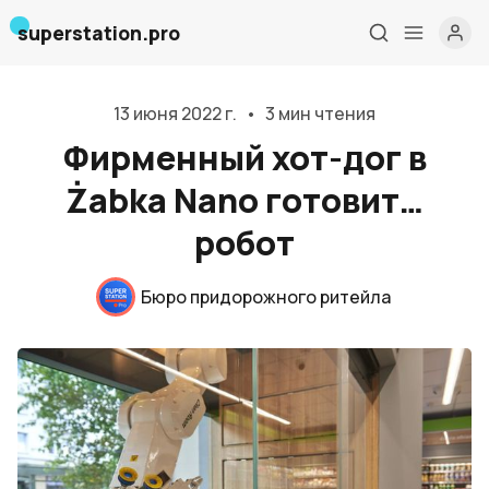
superstation.pro
13 июня 2022 г.
•
3 мин чтения
Фирменный хот-дог в
Żabka Nano готовит…
робот
Бюро придорожного ритейла
Главная
О нас