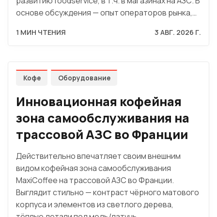
развитию foodservice, в т.ч. в магазинах на АЗС. В
основе обсуждения — опыт операторов рынка,…
1 МИН ЧТЕНИЯ
3 АВГ. 2026 Г.
Кофе
Оборудование
Инновационная кофейная
зона самообслуживания на
трассовой АЗС во Франции
Действительно впечатляет своим внешним
видом кофейная зона самообслуживания
MaxiCoffee на трассовой АЗС во Франции.
Выглядит стильно — контраст чёрного матового
корпуса и элементов из светлого дерева,
тёплые детали под медь/латунь,…