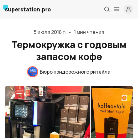
superstation.pro
5 июля 2018 г.
•
1 мин чтения
Термокружка с годовым
запасом кофе
Бюро придорожного ритейла
Главная
О нас
Дизайн и проектирование
Консалтинг и обучение