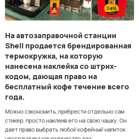
Блог
События
Контакты
На автозаправочной станции
Лучшие АЗС мира
Shell продается брендированная
термокружка, на которую
Мнения
нанесена наклейка со штрих-
Видео
кодом, дающая право на
Подписка
бесплатный кофе течение всего
года.
Условия использования материалов
Политика конфиденциальности и cookie
Можно сэкономить, прибрести отдельно сам
стикер, просто наклеив его на свою чашку. Он
дает право выбрать любой кофейный напиток
неограниченное количество раз.