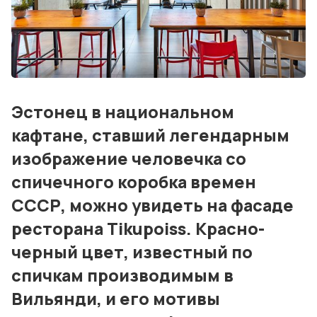
О нас
Дизайн и проектирование
Консалтинг и обучение
Эстонец в национальном
Блог
кафтане, ставший легендарным
События
изображение человечка со
спичечного коробка времен
Контакты
СССР, можно увидеть на фасаде
Лучшие АЗС мира
ресторана Tikupoiss. Красно-
Мнения
черный цвет, известный по
спичкам производимым в
Видео
Вильянди, и его мотивы
Подписка