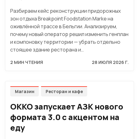
Разбираем кейс реконструкции придорожных
зон отдыха Breakpoint Foodstation Marke на
оживлённой трассе в Бельгии. Анализируем,
почему новый оператор решил изменить генплан
и компоновку территории — убрать отдельно
стоящее здание ресторана и…
2 МИН ЧТЕНИЯ
28 ИЮЛЯ 2026 Г.
Магазин
Ресторан и кафе
OKKO запускает АЗК нового
формата 3.0 с акцентом на
еду