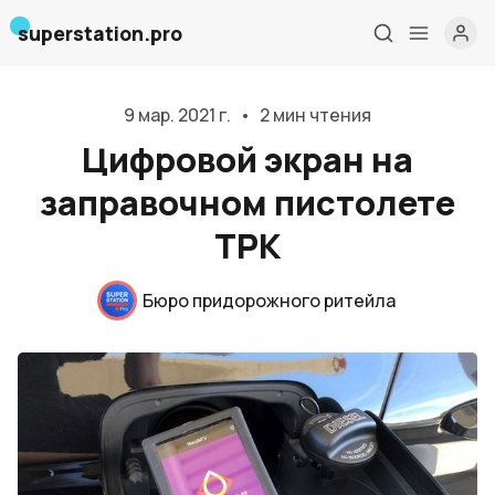
superstation.pro
9 мар. 2021 г.
•
2 мин чтения
Цифровой экран на
заправочном пистолете
ТРК
Бюро придорожного ритейла
Главная
О нас
Дизайн и проектирование