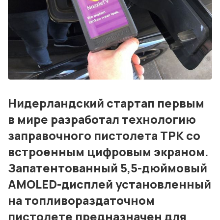
Консалтинг и обучение
Блог
События
Контакты
Лучшие АЗС мира
Нидерландский стартап первым
Мнения
в мире разработал технологию
заправочного пистолета ТРК со
Видео
встроенным цифровым экраном.
Подписка
Запатентованный 5,5-дюймовый
Условия использования материалов
AMOLED-дисплей установленный
Политика конфиденциальности и cookie
на топливораздаточном
пистолете предназначен для